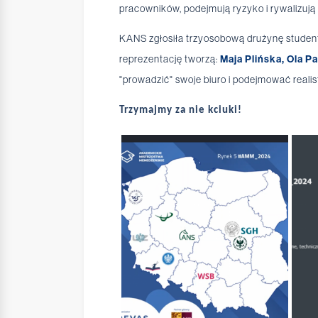
pracowników, podejmują ryzyko i rywalizują 
KANS zgłosiła trzyosobową drużynę stude
reprezentację tworzą:
Maja Plińska, Ola Pa
"prowadzić" swoje biuro i podejmować reali
Trzymajmy za nie kciuki!