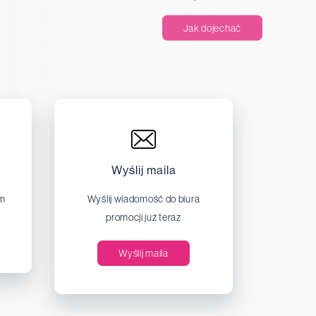
Jak dojechać
Wyślij maila
em
Wyślij wiadomość do biura
promocji już teraz
Wyślij maila