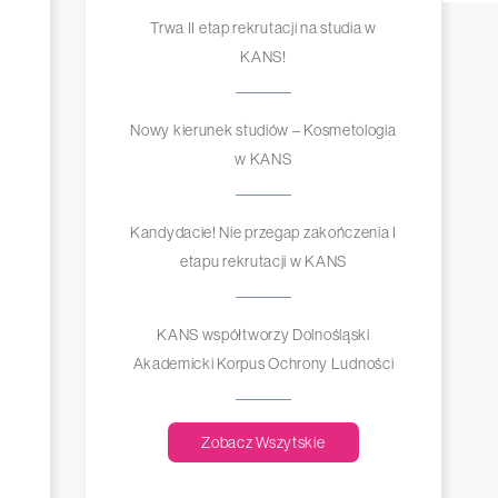
Trwa II etap rekrutacji na studia w
KANS!
Nowy kierunek studiów – Kosmetologia
w KANS
Kandydacie! Nie przegap zakończenia I
etapu rekrutacji w KANS
KANS współtworzy Dolnośląski
Akademicki Korpus Ochrony Ludności
Zobacz Wszytskie