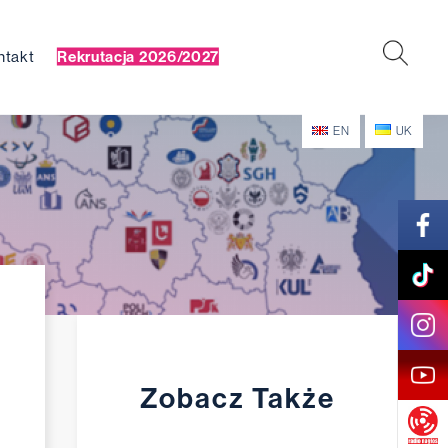
ntakt
Rekrutacja 2026/2027
EN
UK
Zobacz Także