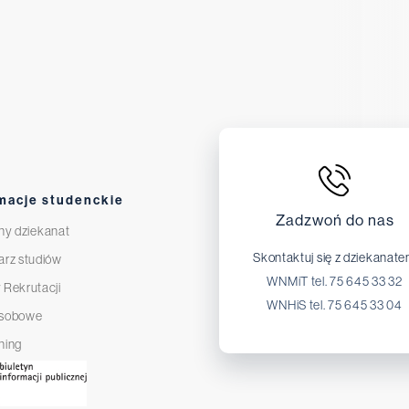
macje studenckie
Zadzwoń do nas
ny dziekanat
Skontaktuj się z dziekanat
arz studiów
WNMiT tel. 75 645 33 32
 Rekrutacji
WNHiS tel. 75 645 33 04
osobowe
ning