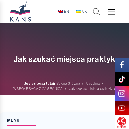
EN
UK
Jak szukać miejsca praktyk
Jesteś teraz tutaj:
Strona Główna
Uczelnia
WSPÓŁPRACA Z ZAGRANICĄ
Jak szukać miejsca praktyk
MENU