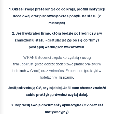
Tekst ETR
AZS
E-źródła
Monoprofilowe Centrum Symulacji Medycznej
1. Określ swoje preferencje co do kraju, profilu instytucji
Stypendium dla I roku
docelowej oraz planowany okres pobytu na stażu (2
Aktualności AZS
Stypendia i pomoc materialna
Biblioteki Cyfrowe
Biuletyny nabytków
Symulator Nauki Jazdy
miesiące)
Jak zostać członkiem klubu?
E-Uczelnia
Bazy Danych
Katalog KANS
Żłobek Żaczek
2. Jeśli wybrałeś firmę, która będzie pośredniczyła w
mLegitymacja studencka
Czasopisma
Uniwersytet Dziecięcy KANS "Twórczy Odkrywcy"
znalezieniu stażu - gratulacje!
Zgłoś się do firmy i
postępuj według ich wskazówek.
W KANS studenci często korzystają z usług
firm
JobTrust
(dość dobrze dodatkowo płatne praktyki w
hotelach w Grecji) oraz
Animafest Experience
(praktyki w
hotelach w Hiszpanii
).
Jeśli potrzebują CV, czytaj dalej. Jeśli sam chcesz znaleźć
sobie praktykę, również czytaj dalej
.
3. Dopracuj swoje dokumenty aplikacyjne (CV oraz list
motywacyjny)