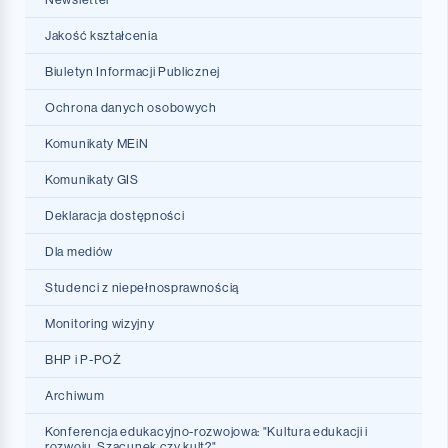
Razem po sukces
Jakość kształcenia
Projekty RP
Biuletyn Informacji Publicznej
Dydaktyczna Inicjatywa Doskonałości 2022
Ochrona danych osobowych
Dydaktyczna Inicjatywa Doskonałości 2025
Komunikaty MEiN
Dydaktyczna Inicjatywa Doskonałości 2026
Komunikaty GIS
Deklaracja dostępności
Dostępność Architektoniczna
Dla mediów
Dostępność informacyjno-komunikacyjna urządzeń i
Studenci z niepełnosprawnością
technologii na Uczelni
Monitoring wizyjny
Katalog usług dostępnych
BHP i P-POŻ
Archiwum
Konferencja edukacyjno-rozwojowa: "Kultura edukacji i
rozwoju. Szacunek czy kult?"