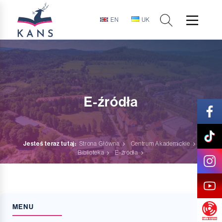
EN
UK
E-źródła
Jesteś teraz tutaj:
Strona Główna
Centrum Akademickie
Biblioteka
E-źródła
MENU