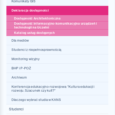
Razem po sukces
Współpraca ACK
Komunikaty GIS
Projekty RP
Uczelnie partnerskie
Deklaracja dostępności
Dostępność Architektoniczna
Dydaktyczna Inicjatywa Doskonałości 2022
Dostępność informacyjno-komunikacyjna urządzeń i
technologii na Uczelni
Dydaktyczna Inicjatywa Doskonałości 2025
Katalog usług dostępnych
Dydaktyczna Inicjatywa Doskonałości 2026
Dla mediów
Studenci z niepełnosprawnością
Monitoring wizyjny
BHP i P-POŻ
Archiwum
Konferencja edukacyjno-rozwojowa: "Kultura edukacji i
rozwoju. Szacunek czy kult?"
Dlaczego wybrać studia w KANS
Studenci