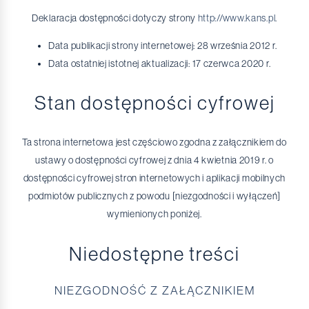
Jak zostać członkiem klubu?
E-Uczelnia
Bazy Danych
Katalog KANS
Żłobek Żaczek
Deklaracja dostępności dotyczy strony
http://www.kans.pl
.
mLegitymacja studencka
Czasopisma
Uniwersytet Dziecięcy KANS "Twórczy Odkrywcy"
Data publikacji strony internetowej: 28 września 2012 r.
Data ostatniej istotnej aktualizacji: 17 czerwca 2020 r.
Stan dostępności cyfrowej
Ta strona internetowa jest częściowo zgodna z załącznikiem do
ustawy o dostępności cyfrowej z dnia 4 kwietnia 2019 r. o
dostępności cyfrowej stron internetowych i aplikacji mobilnych
podmiotów publicznych z powodu [niezgodności i wyłączeń]
wymienionych poniżej.
Niedostępne treści
NIEZGODNOŚĆ Z ZAŁĄCZNIKIEM