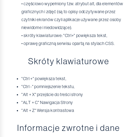
• częściowo wypełniony tzw. atrybut alt, dla elementów
graficznych i zdjęć (są to opisy odczytywane przez
czytniki ekranów czyli aplikacje używane przez osoby
niewidome i niedowidzące).
• skróty klawiaturowe: "Ctrl+" powiększa tekst,
• oprawę graficzną serwisu opartą na stylach CSS.
Skróty klawiaturowe
"Ctrl +" powiększa tekst,
"Ctrl -" pomniejszenie tekstu,
"Alt + X" przejście do treści strony
"ALT + C" Nawigacja Strony
"Alt + Z" Wersja kontrastowa
Informacje zwrotne i dane