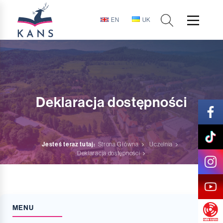
EN
UK
Deklaracja dostępności
Jesteś teraz tutaj:
Strona Główna
Uczelnia
Deklaracja dostępności
MENU