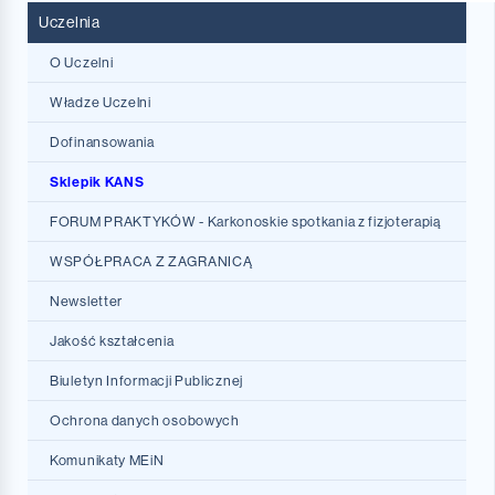
Uczelnia
O Uczelni
KANS w JG
Władze Uczelni
Historia
Dofinansowania
Zasłużeni w KANS
Projekty UE
Sklepik KANS
Projekt CZ-PL Transedu
FORUM PRAKTYKÓW - Karkonoskie spotkania z fizjoterapią
Doskonałość dydaktyczna KANS
WSPÓŁPRACA Z ZAGRANICĄ
Zima w laboratoriach
Program Erasmus+ ogólne informacje
Newsletter
Seniorzy - ambasadorzy
Deklaracja Polityki Erasmusowej
Jakość kształcenia
Uczelnia bez barier
Erasmus+ dla studentów
Biuletyn Informacji Publicznej
Uczelnia dostępna dla wszystkich
Jak szukać miejsca praktyk
Ochrona danych osobowych
Kompetencje jutra
Protokoły Komisji
Komunikaty MEiN