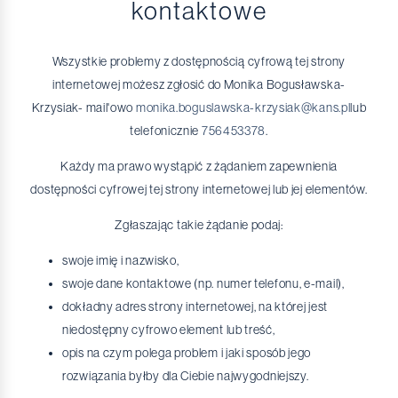
kontaktowe
Wszystkie problemy z dostępnością cyfrową tej strony
internetowej możesz zgłosić do Monika Bogusławska-
Krzysiak- mail'owo
monika.boguslawska-krzysiak@kans.pl
lub
telefonicznie
756453378
.
Każdy ma prawo wystąpić z żądaniem zapewnienia
dostępności cyfrowej tej strony internetowej lub jej elementów.
Zgłaszając takie żądanie podaj:
swoje imię i nazwisko,
swoje dane kontaktowe (np. numer telefonu, e-mail),
dokładny adres strony internetowej, na której jest
niedostępny cyfrowo element lub treść,
opis na czym polega problem i jaki sposób jego
rozwiązania byłby dla Ciebie najwygodniejszy.