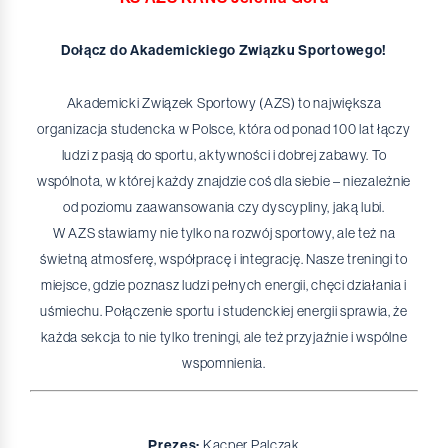
Dołącz do Akademickiego Związku Sportowego!
Akademicki Związek Sportowy (AZS) to największa
organizacja studencka w Polsce, która od ponad 100 lat łączy
ludzi z pasją do sportu, aktywności i dobrej zabawy. To
wspólnota, w której każdy znajdzie coś dla siebie – niezależnie
od poziomu zaawansowania czy dyscypliny, jaką lubi.
W AZS stawiamy nie tylko na rozwój sportowy, ale też na
świetną atmosferę, współpracę i integrację. Nasze treningi to
miejsce, gdzie poznasz ludzi pełnych energii, chęci działania i
uśmiechu. Połączenie sportu i studenckiej energii sprawia, że
każda sekcja to nie tylko treningi, ale też przyjaźnie i wspólne
wspomnienia.
Prezes:
Kacper Palczak