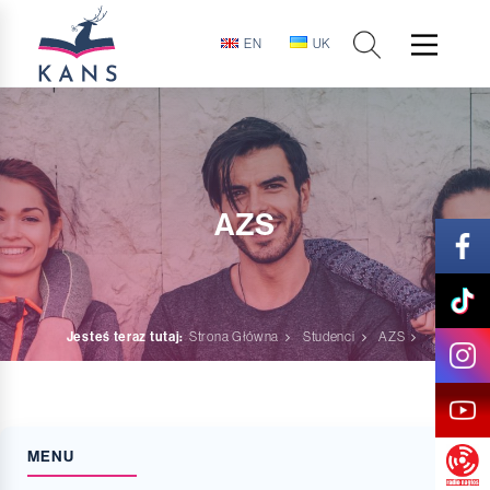
EN
UK
AZS
Jesteś teraz tutaj:
Strona Główna
Studenci
AZS
MENU