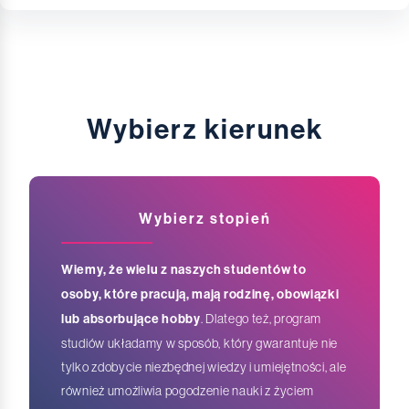
Wybierz kierunek
Wybierz stopień
Wiemy, że wielu z naszych studentów to
osoby, które pracują, mają rodzinę, obowiązki
lub absorbujące hobby
. Dlatego też, program
studiów układamy w sposób, który gwarantuje nie
tylko zdobycie niezbędnej wiedzy i umiejętności, ale
również umożliwia pogodzenie nauki z życiem