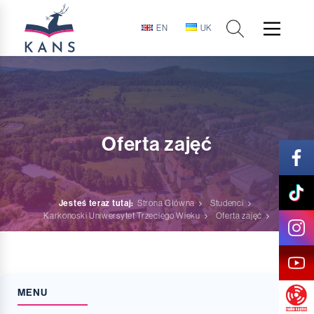
EN
UK
Oferta zajęć
Jesteś teraz tutaj:
Strona Główna
Studenci
Karkonoski Uniwersytet Trzeciego Wieku
Oferta zajęć
MENU