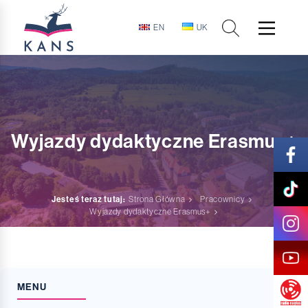
EN
UK
Wyjazdy dydaktyczne Erasmus+
Jesteś teraz tutaj:
Strona Główna
Pracownicy
Wyjazdy dydaktyczne Erasmus+
MENU