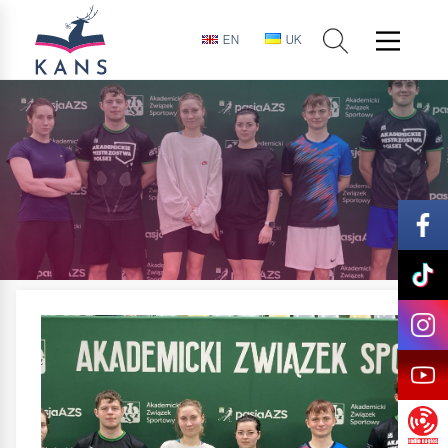
EN
UK