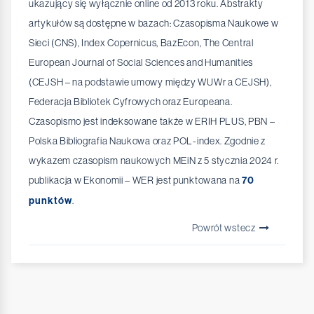
ukazujący się wyłącznie online od 2013 roku. Abstrakty
artykułów są dostępne w bazach: Czasopisma Naukowe w
Sieci (CNS), Index Copernicus, BazEcon, The Central
European Journal of Social Sciences and Humanities
(CEJSH – na podstawie umowy między WUWr a CEJSH),
Federacja Bibliotek Cyfrowych oraz Europeana.
Czasopismo jest indeksowane także w ERIH PLUS, PBN –
Polska Bibliografia Naukowa oraz POL-index. Zgodnie z
wykazem czasopism naukowych MEiN z 5 stycznia 2024 r.
publikacja w Ekonomii – WER jest punktowana na
70
punktów
.
Powrót wstecz