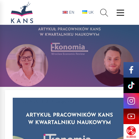
EN
UK