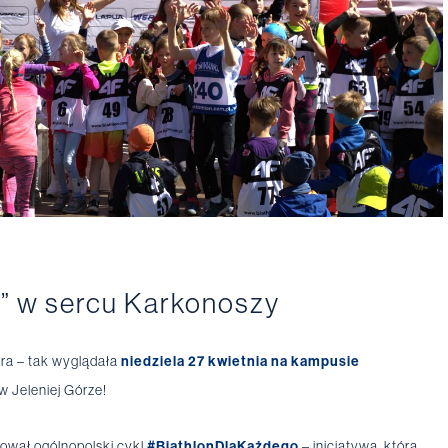
o” w sercu Karkonoszy
ra – tak wyglądała
niedziela 27 kwietnia na kampusie
 Jeleniej Górze!
tował ogólnopolski cykl
#BiathlonDlaKażdego
– inicjatywa, która