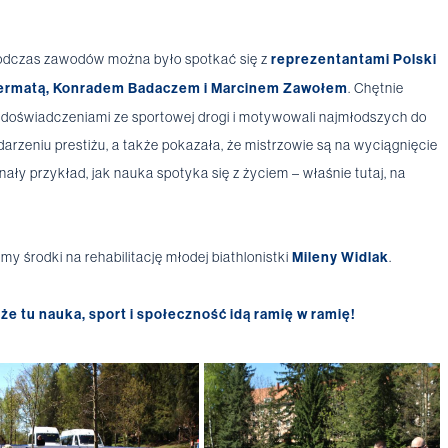
Podczas zawodów można było spotkać się z
reprezentantami Polski
ermatą, Konradem Badaczem i Marcinem Zawołem
. Chętnie
imi doświadczeniami ze sportowej drogi i motywowali najmłodszych do
arzeniu prestiżu, a także pokazała, że mistrzowie są na wyciągnięcie
nały przykład, jak nauka spotyka się z życiem – właśnie tutaj, na
y środki na rehabilitację młodej biathlonistki
Mileny Widlak
.
że tu nauka, sport i społeczność idą ramię w ramię!