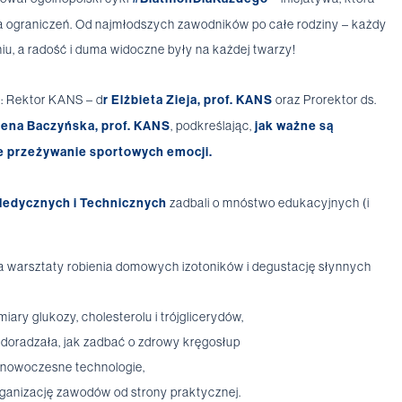
zna ograniczeń. Od najmłodszych zawodników po całe rodziny – każdy
niu, a radość i duma widoczne były na każdej twarzy!
: Rektor KANS – d
r Elżbieta Zieja, prof. KANS
oraz Prorektor ds.
lena Baczyńska, prof. KANS
, podkreślając,
jak ważne są
ne przeżywanie sportowych emocji.
Medycznych i Technicznych
zadbali o mnóstwo edukacyjnych (i
a warsztaty robienia domowych izotoników i degustację słynnych
ary glukozy, cholesterolu i trójglicerydów,
i doradzała, jak zadbać o zdrowy kręgosłup
ą nowoczesne technologie,
ganizację zawodów od strony praktycznej.