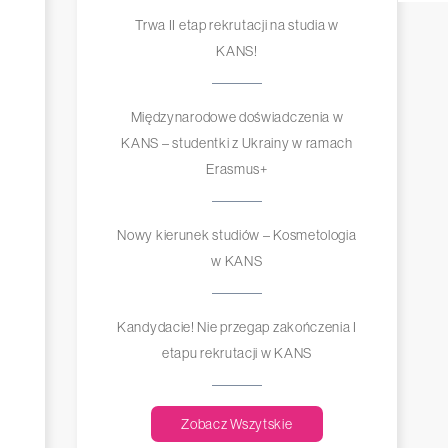
Trwa II etap rekrutacji na studia w
KANS!
Międzynarodowe doświadczenia w
KANS – studentki z Ukrainy w ramach
Erasmus+
Nowy kierunek studiów – Kosmetologia
w KANS
Kandydacie! Nie przegap zakończenia I
etapu rekrutacji w KANS
Zobacz Wszytskie