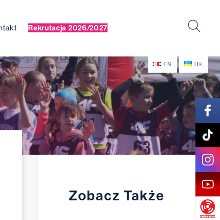
ntakt
Rekrutacja 2026/2027
EN
UK
Zobacz Także