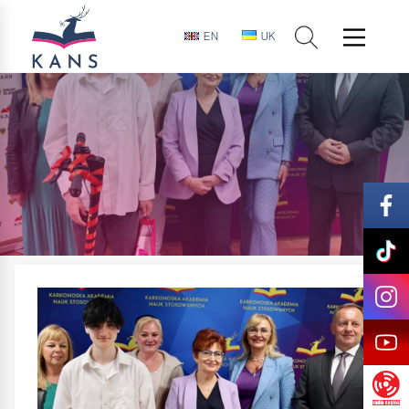
EN
UK