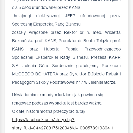
dla 5 osób ufundowanej przez KANS
-hulajnogi elektrycznej JEEP ufundowanej przez
Społeczną Ekspercką Radę Biznesu
zostały wręczone przez Rektor dr n. med. Wioletta
Boznańska prof. KANS, Prorektor dr Beata Telążka prof.
KANS oraz Huberta Papaja Przewodniczącego
Społecznej Eksperckiej Rady Biznesu, Prezesa KARR
S.A. Jelenia Góra. Serdecznie gratulujemy Rodzicom
MŁODEGO BOHATERA oraz Dyrektor Elżbiecie Rybak i
Pedagogom Szkoły Podstawowej nr 7 w Jeleniej Górze.
Uświadamianie młodym ludziom, jak powinno się
reagować podczas wypadku jest bardzo ważne.
O całej historii można przeczytać tutaj:
https://facebook.com/story.php?
story_fbid=644270917512634&id=100057891930411