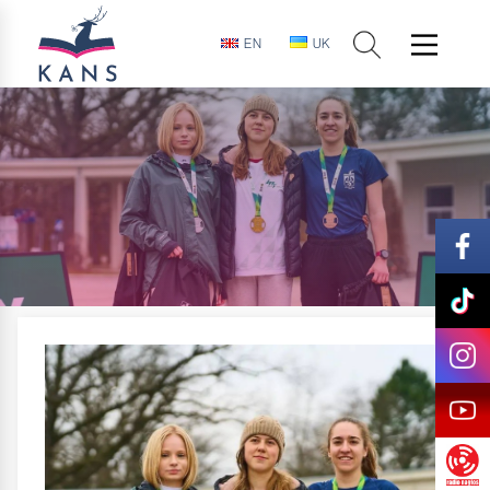
EN
UK