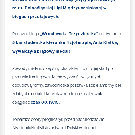
rzutu Dolnośląskiej Ligi Międzyuczelnianej w
biegach przełajowych.
Podczas biegu
„Wrocławska Trzydziestka”
na dystansie
5 km studentka kierunku fizjoterapia, Ania Klatka,
wywalczyła brązowy medal!
Zawody miały szczególny charakter – był to jej start po
przerwie treningowej. Mimo wyzwań związanych z
odbudową formy, zawodniczka postawiła sobie ambitny cel
zdobycia medalu i konsekwentnie go zrealizowała,
osiągając
czas 00:19:13.
To bardzo dobry prognostyk przed nadchodzącymi
Akademickimi Mistrzostwami Polski w biegach