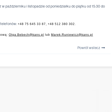
w październiku i listopadzie od poniedziałku do piątku od 15:30 do
 telefonów:
+48 75 645 33 87, +48 512 380 302.
lową:
Olga.Bebech@kans.pl
lub
Marek.Runiewicz@kans.pl
Powrót wstecz