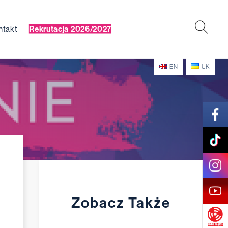
ntakt
Rekrutacja 2026/2027
EN
UK
Zobacz Także