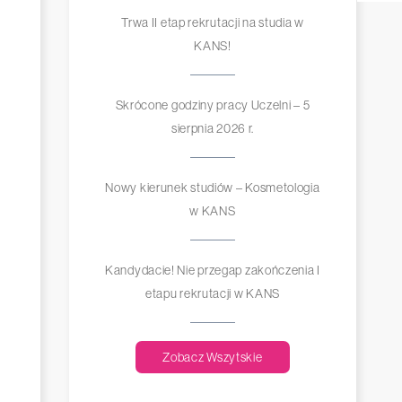
Trwa II etap rekrutacji na studia w
KANS!
Skrócone godziny pracy Uczelni – 5
sierpnia 2026 r.
Nowy kierunek studiów – Kosmetologia
w KANS
Kandydacie! Nie przegap zakończenia I
etapu rekrutacji w KANS
Zobacz Wszytskie