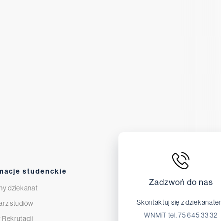
macje studenckie
Zadzwoń do nas
ny dziekanat
Skontaktuj się z dziekanat
arz studiów
WNMiT tel. 75 645 33 32
 Rekrutacji