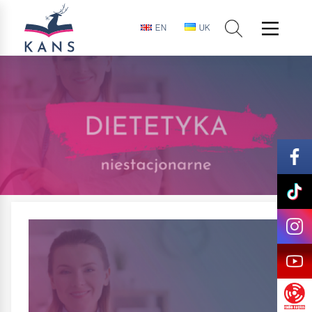
EN
UK