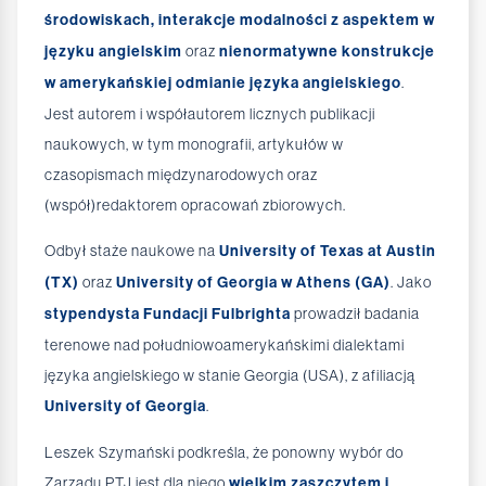
środowiskach, interakcje modalności z aspektem w
języku angielskim
oraz
nienormatywne konstrukcje
w amerykańskiej odmianie języka angielskiego
.
Jest autorem i współautorem licznych publikacji
naukowych, w tym monografii, artykułów w
czasopismach międzynarodowych oraz
(współ)redaktorem opracowań zbiorowych.
Odbył staże naukowe na
University of Texas at Austin
(TX)
oraz
University of Georgia w Athens (GA)
. Jako
stypendysta Fundacji Fulbrighta
prowadził badania
terenowe nad południowoamerykańskimi dialektami
języka angielskiego w stanie Georgia (USA), z afiliacją
University of Georgia
.
Leszek Szymański podkreśla, że ponowny wybór do
Zarządu PTJ jest dla niego
wielkim zaszczytem i