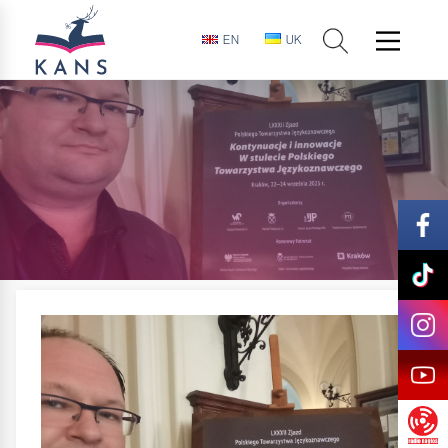
EN
UK