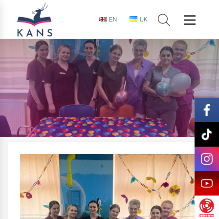
EN
UK