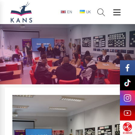
EN
UK