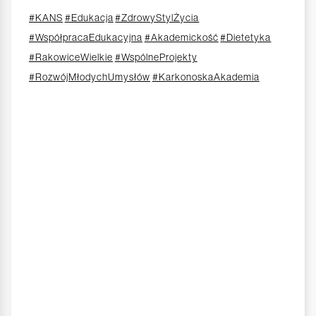
#KANS
#Edukacja
#ZdrowyStylŻycia
#WspółpracaEdukacyjna
#Akademickość
#Dietetyka
#RakowiceWielkie
#WspólneProjekty
#RozwójMłodychUmysłów
#KarkonoskaAkademia