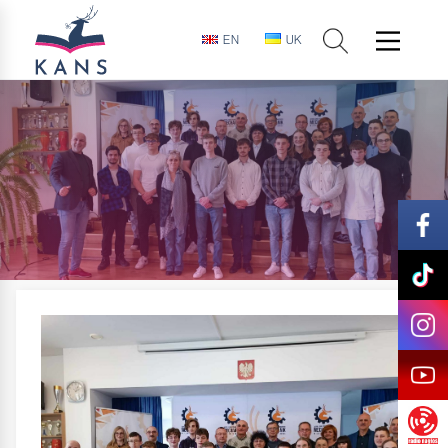
EN
UK