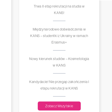
Trwa II etap rekrutacji na studia w
KANS!
Międzynarodowe doświadczenia w
KANS – studentki z Ukrainy w ramach
Erasmus+
Nowy kierunek studiów – Kosmetologia
w KANS
Kandydacie! Nie przegap zakończenia I
etapu rekrutacji w KANS
Zobacz Wszytskie