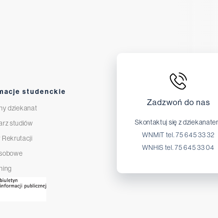
macje studenckie
Zadzwoń do nas
ny dziekanat
Skontaktuj się z dziekanat
arz studiów
WNMiT tel. 75 645 33 32
 Rekrutacji
WNHiS tel. 75 645 33 04
osobowe
ning