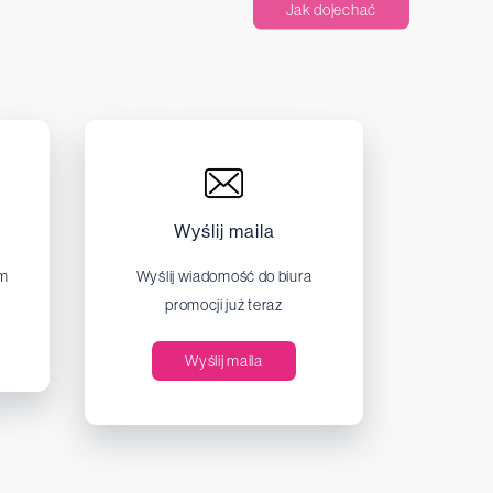
Jak dojechać
Wyślij maila
em
Wyślij wiadomość do biura
promocji już teraz
Wyślij maila