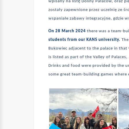
wpisany na listę Doliny Pałaców, oraz pi
zostały zapewnione przez uczelnię ze ś
wspaniałe zabawy integracyjne, gdzie ws
On 28 March 2024
there was a team-bui
students from our KANS university.
The 
Bukowiec adjacent to the palace in that 
is listed as part of the Valley of Palace
Drinks and food were provided by the u
some great team-building games where 