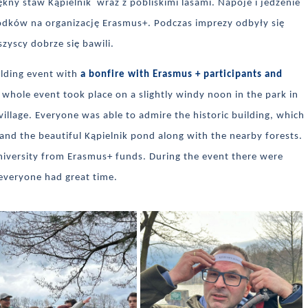
ękny staw Kąpielnik wraz z pobliskimi lasami. Napoje i jedzenie
rodków na organizację Erasmus+. Podczas imprezy odbyły się
zyscy dobrze się bawili.
lding event with
a bonfire with Erasmus + participants and
whole event took place on a slightly windy noon in the park in
village. Everyone was able to admire the historic building, which
s, and the beautiful Kąpielnik pond along with the nearby forests.
niversity from Erasmus+ funds. During the event there were
everyone had great time.