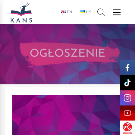
EN
UK