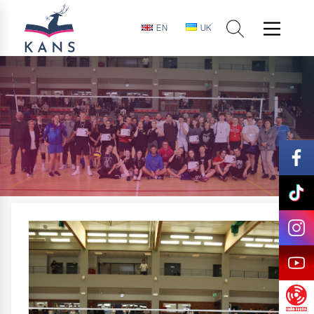
EN
UK