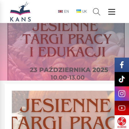
EN
UK