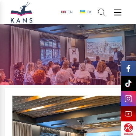
EN
UK