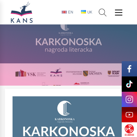
EN
UK