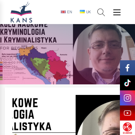
EN
UK