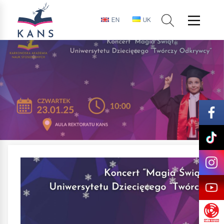
EN
UK