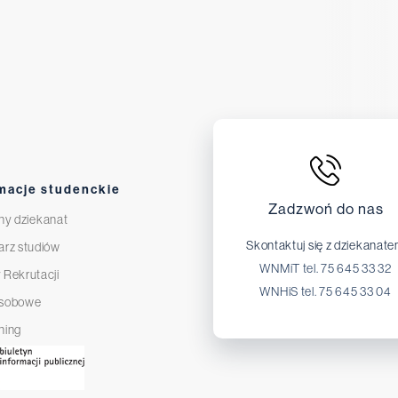
macje studenckie
Zadzwoń do nas
ny dziekanat
Skontaktuj się z dziekanat
arz studiów
WNMiT tel. 75 645 33 32
 Rekrutacji
WNHiS tel. 75 645 33 04
osobowe
ning