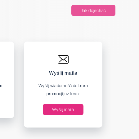
Jak dojechać
Wyślij maila
em
Wyślij wiadomość do biura
promocji już teraz
Wyślij maila