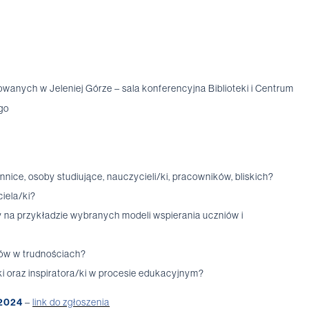
nych w Jeleniej Górze – sala konferencyjna Biblioteki i Centrum
go
nnice, osoby studiujące, nauczycieli/ki, pracowników, bliskich?
iela/ki?
 na przykładzie wybranych modeli wspierania uczniów i
iów w trudnościach?
ki oraz inspiratora/ki w procesie edukacyjnym?
.2024
–
link do zgłoszenia