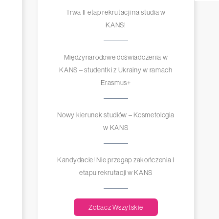
Trwa II etap rekrutacji na studia w
KANS!
Międzynarodowe doświadczenia w
KANS – studentki z Ukrainy w ramach
Erasmus+
Nowy kierunek studiów – Kosmetologia
w KANS
Kandydacie! Nie przegap zakończenia I
etapu rekrutacji w KANS
Zobacz Wszytskie