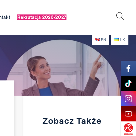
ntakt
Rekrutacja 2026/2027
EN
UK
Zobacz Także