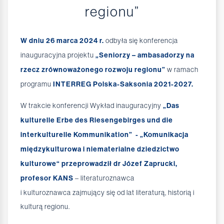
regionu”
W dniu 26 marca 2024 r.
odbyła się konferencja
inauguracyjna projektu
„Seniorzy – ambasadorzy na
rzecz zrównoważonego rozwoju regionu”
w ramach
programu
INTERREG Polska-Saksonia 2021-2027.
W trakcie konferencji Wykład inauguracyjny
„Das
kulturelle Erbe des Riesengebirges und die
interkulturelle Kommunikation” - „Komunikacja
międzykulturowa i niematerialne dziedzictwo
kulturowe“ przeprowadził dr Józef Zaprucki,
profesor KANS
– literaturoznawca
i kulturoznawca zajmujący się od lat literaturą, historią i
kulturą regionu.