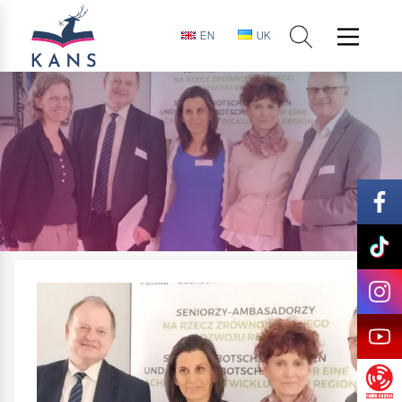
EN
UK