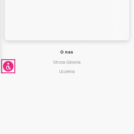
O nas
Strona Główna
Uczelnia
Studenci
Centrum Akademickie
Kierunki Studiów
Informator dla kandydatów na studia
Deklaracja dostępności
Polityka prywatności i cookies