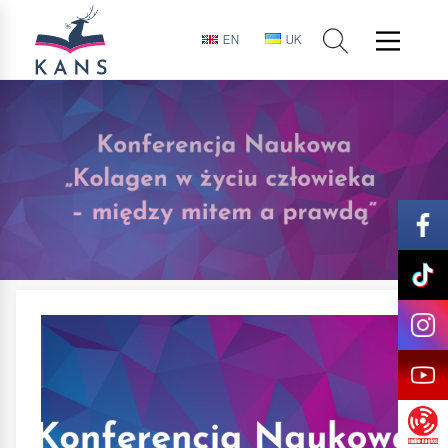
EN
UK