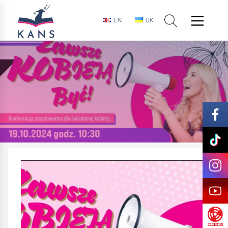
EN
UK