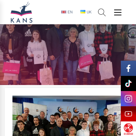
EN
UK