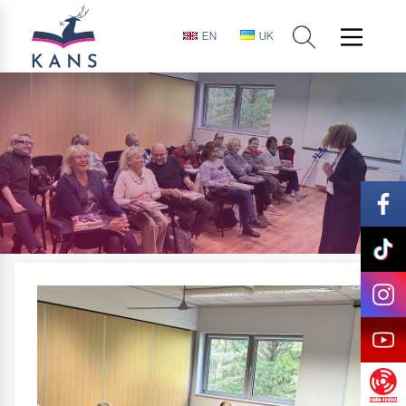
EN
UK