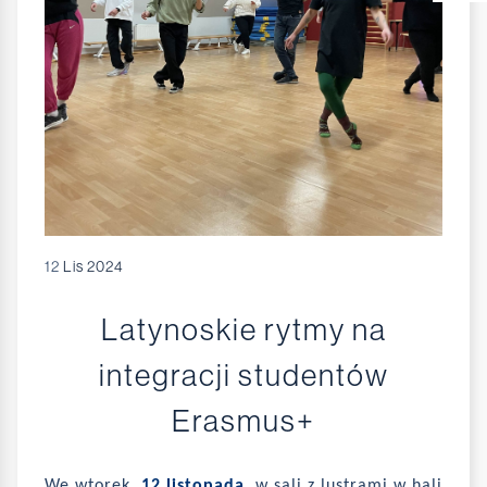
12
Lis 2024
Latynoskie rytmy na
integracji studentów
Erasmus+
We wtorek,
12 listopada
, w sali z lustrami w hali