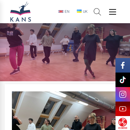
EN
UK