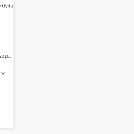
4Uy4u
2018,
7
h w