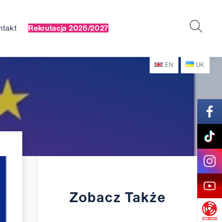
ntakt
Rekrutacja 2026/2027
EN
UK
Zobacz Także