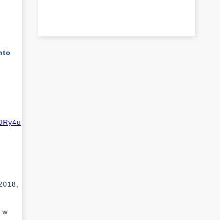
nto
0Ry4u
2018,
7
h w