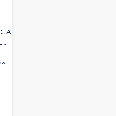
CJA
we w
nto