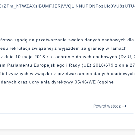
-5rZPm_hTWZAXslBUMFJERjVVQ1lNNUFONFozUlc0VU8zUTU
Państwo zgodę na przetwarzanie swoich danych osobowych dla
cesu rekrutacji związanej z wyjazdem za granicę w ramach
z dnia 10 maja 2018 r. o ochronie danych osobowych (Dz.U, 
em Parlamentu Europejskiego i Rady (UE) 2016/679 z dnia 2
sób fizycznych w związku z przetwarzaniem danych osobowyc
 danych oraz uchylenia dyrektywy 95/46/WE (ogólne
Powrót wstecz