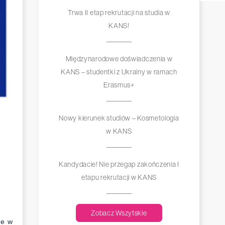
Trwa II etap rekrutacji na studia w
KANS!
Międzynarodowe doświadczenia w
KANS – studentki z Ukrainy w ramach
Erasmus+
Nowy kierunek studiów – Kosmetologia
w KANS
Kandydacie! Nie przegap zakończenia I
etapu rekrutacji w KANS
Zobacz Wszytskie
ne w