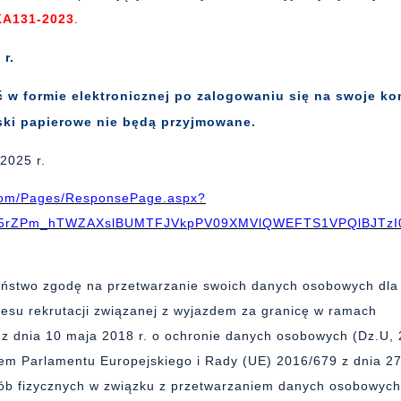
KA131-2023
.
r.
 w formie elektronicznej po zalogowaniu się na swoje ko
ki papierowe nie będą przyjmowane.
2025 r.
e.com/Pages/ResponsePage.aspx?
-5rZPm_hTWZAXslBUMTFJVkpPV09XMVlQWEFTS1VPQlBJTzI
Państwo zgodę na przetwarzanie swoich danych osobowych dla
cesu rekrutacji związanej z wyjazdem za granicę w ramach
z dnia 10 maja 2018 r. o ochronie danych osobowych (Dz.U, 
em Parlamentu Europejskiego i Rady (UE) 2016/679 z dnia 2
sób fizycznych w związku z przetwarzaniem danych osobowyc