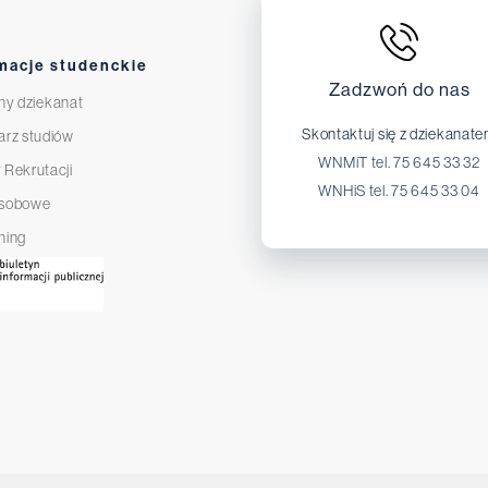
macje studenckie
Zadzwoń do nas
ny dziekanat
Skontaktuj się z dziekanat
arz studiów
WNMiT tel. 75 645 33 32
 Rekrutacji
WNHiS tel. 75 645 33 04
osobowe
ning