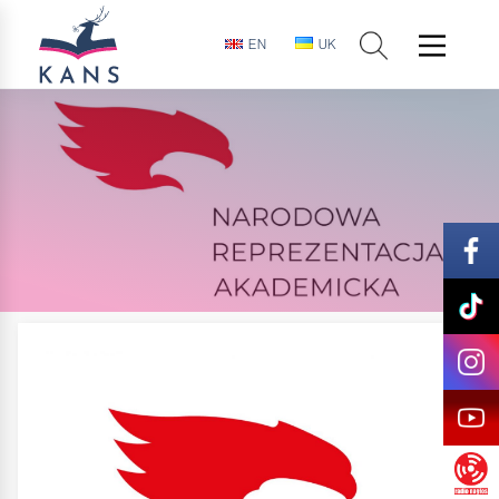
EN
UK