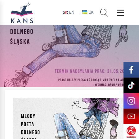
EN
UK