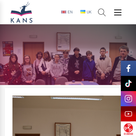
EN
UK