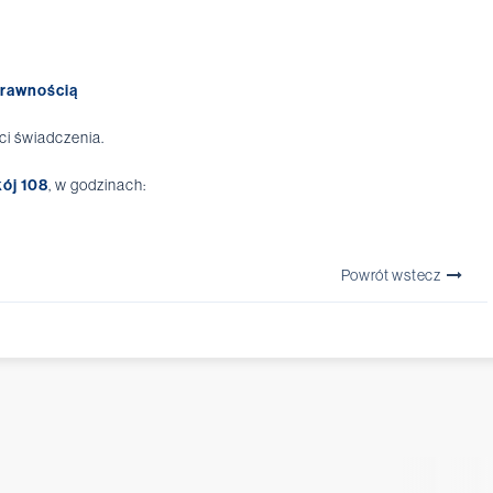
prawnością
i świadczenia.
kój 108
, w godzinach:
Powrót wstecz