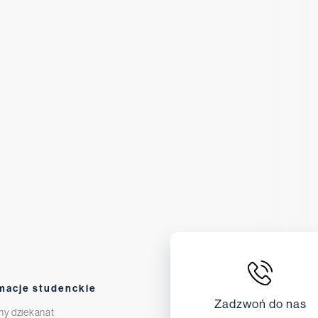
macje studenckie
Zadzwoń do nas
ny dziekanat