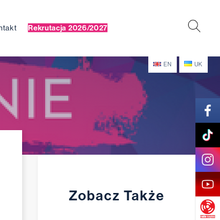
ntakt
Rekrutacja 2026/2027
EN
UK
Zobacz Także