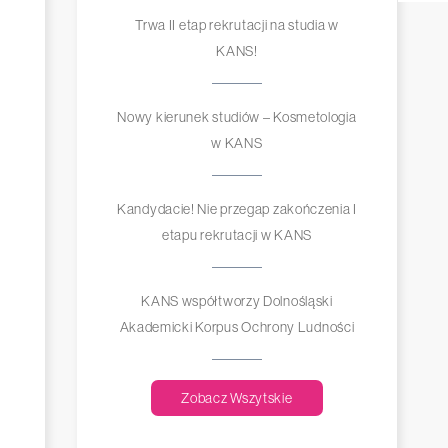
Trwa II etap rekrutacji na studia w
KANS!
Nowy kierunek studiów – Kosmetologia
w KANS
Kandydacie! Nie przegap zakończenia I
etapu rekrutacji w KANS
KANS współtworzy Dolnośląski
Akademicki Korpus Ochrony Ludności
Zobacz Wszytskie