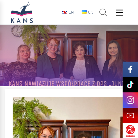
EN
UK