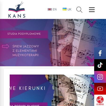
EN
UK