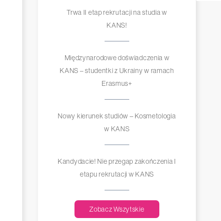
Trwa II etap rekrutacji na studia w
KANS!
Międzynarodowe doświadczenia w
KANS – studentki z Ukrainy w ramach
Erasmus+
Nowy kierunek studiów – Kosmetologia
w KANS
Kandydacie! Nie przegap zakończenia I
etapu rekrutacji w KANS
Zobacz Wszytskie