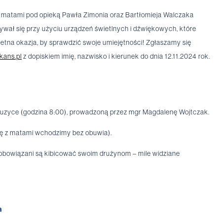
 matami pod opieką Pawła Zimonia oraz Bartłomieja Walczaka
bywał się przy użyciu urządzeń świetlnych i dźwiękowych, które
ietna okazja, by sprawdzić swoje umiejętności! Zgłaszamy się
kans.pl
z dopiskiem imię, nazwisko i kierunek do dnia 12.11.2024 rok.
zyce (godzina 8:00), prowadzoną przez mgr Magdalenę Wojtczak.
lę z matami wchodzimy bez obuwia).
zobowiązani są kibicować swoim drużynom – mile widziane
a