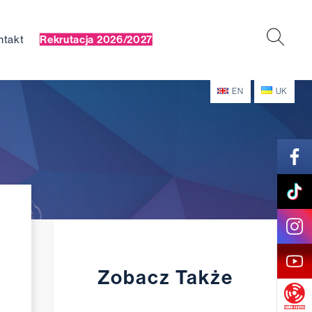
ntakt
Rekrutacja 2026/2027
EN
UK
Zobacz Także