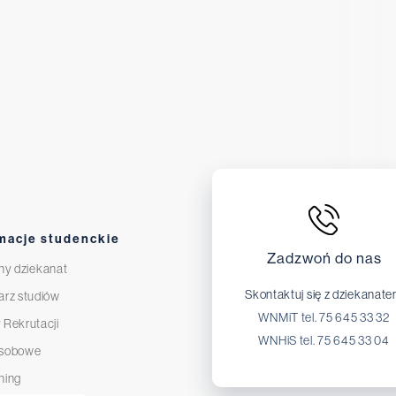
macje studenckie
Zadzwoń do nas
ny dziekanat
Skontaktuj się z dziekanat
arz studiów
WNMiT tel. 75 645 33 32
 Rekrutacji
WNHiS tel. 75 645 33 04
osobowe
ning