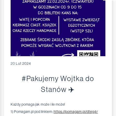
20
Lut 2024
#Pakujemy Wojtka do
Stanów ✈️
Każdy pomaga jak może i ile może!
1) Pomagam.pl pod linkiem:
https://pomagam.pl/dteg4r