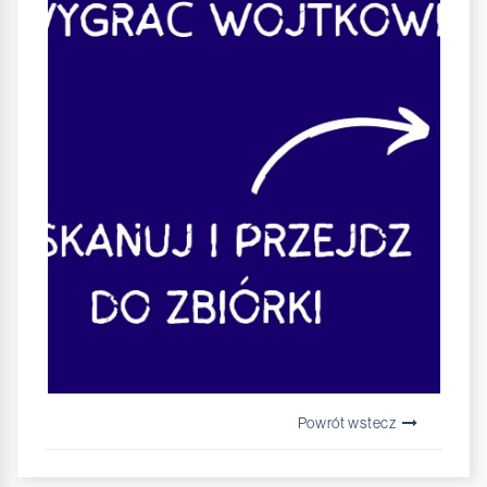
Powrót wstecz