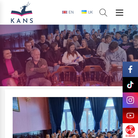
EN
UK