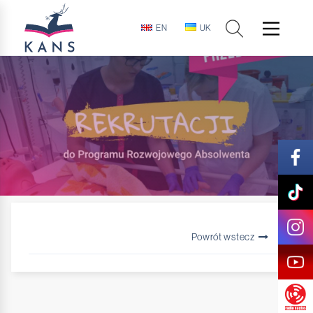
EN
UK
Powrót wstecz