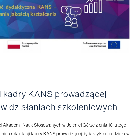
ji kadry KANS prowadzącej
 w działaniach szkoleniowych
j Akademii Nauk Stosowanych w Jeleniej Górze z dnia 16 lutego
minu rekrutacji kadry KANS prowadzącej dydaktykę do udziału w