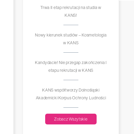
Trwa II etap rekrutacji na studia w
KANS!
Nowy kierunek studiów – Kosmetologia
w KANS
Kandydacie! Nie przegap zakończenia I
etapu rekrutacji w KANS
KANS współtworzy Dolnośląski
Akademicki Korpus Ochrony Ludności
Zobacz Wszytskie