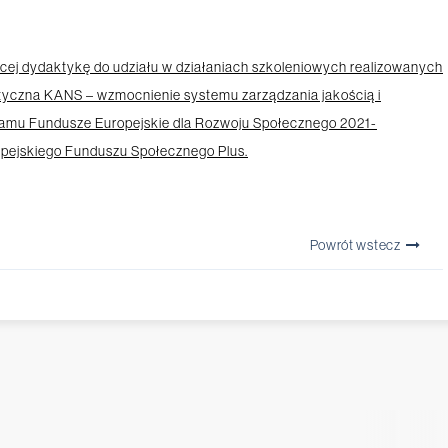
ej dydaktykę do udziału w działaniach szkoleniowych realizowanych
tyczna KANS – wzmocnienie systemu zarządzania jakością i
amu Fundusze Europejskie dla Rozwoju Społecznego 2021-
pejskiego Funduszu Społecznego Plus.
Powrót wstecz