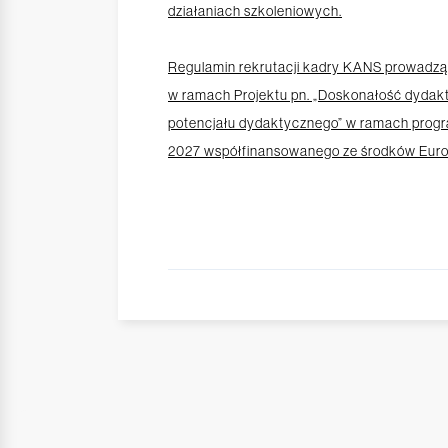
działaniach szkoleniowych.
Regulamin rekrutacji kadry KANS prowadząc
w ramach Projektu pn. „Doskonałość dydak
potencjału dydaktycznego” w ramach progr
2027 współfinansowanego ze środków Euro