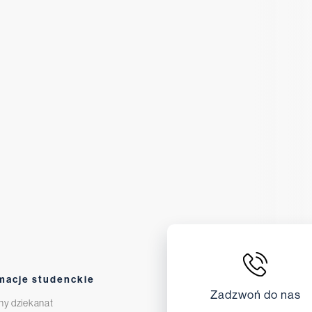
macje studenckie
Zadzwoń do nas
ny dziekanat