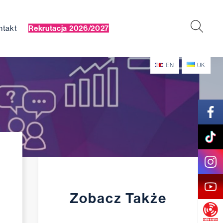
ntakt
Rekrutacja 2026/2027
EN
UK
Zobacz Także