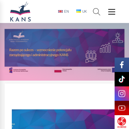
EN
UK