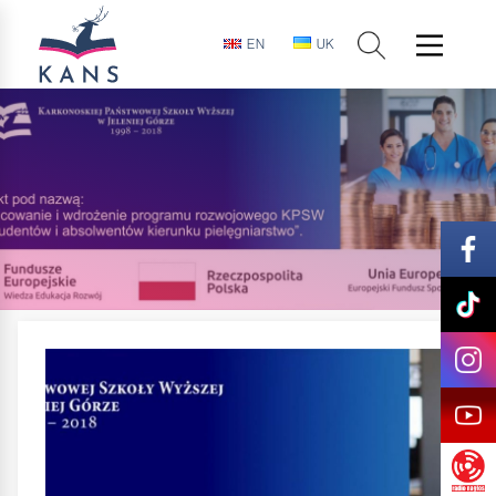
EN
UK