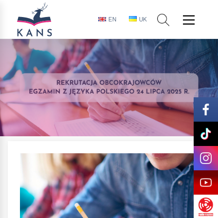
EN
UK