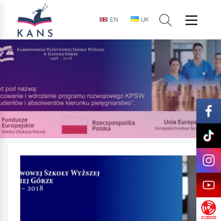
EN
UK