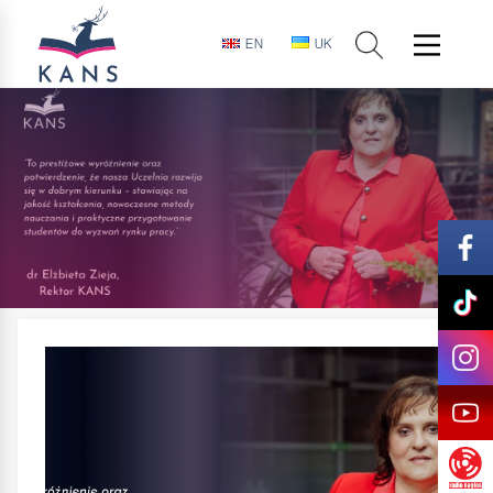
EN
UK